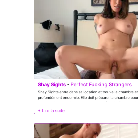
Shay Sights
-
Perfect Fucking Strangers
Shay Sights entre dans sa location et trouve la chambre en
profondément endormie. Elle doit préparer la chambre pour l
aucune chance qu’elle nettoie tout ce désordre à temps. Pour
besoin d’une main coupable de main gagnant-gagnant, elle 
heures supplémentaires en nettoyant et en mettant sa bite 