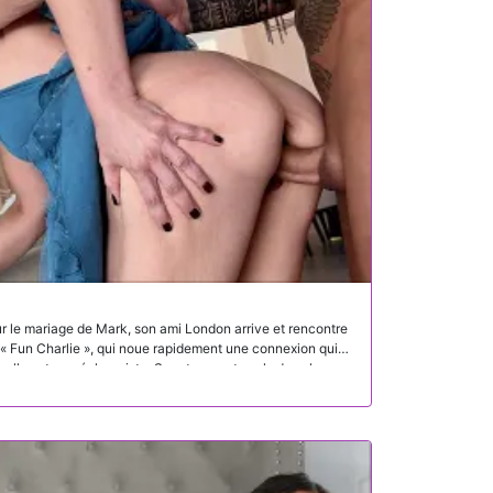
ur le mariage de Mark, son ami London arrive et rencontre
e « Fun Charlie », qui noue rapidement une connexion qui
elle est une échangiste. Se retrouvant seuls dans la
estivités du mariage pour une rencontre impulsive et
uisine.