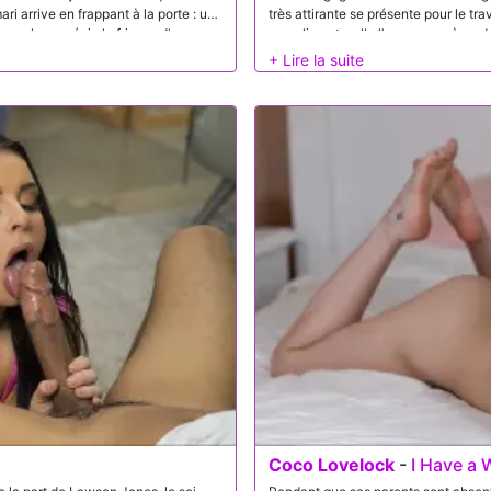
ri arrive en frappant à la porte : un
très attirante se présente pour le tra
 couple apprécie le frisson d’une
compliments, elle l’encourage à se d
ipuler par un nouvel homme, sachant
maison. Alors qu’elle s’affaire à nett
ue.
tournure plus provocante. La servant
commence à le taquiner au lieu de s
nettoyer la cuisine, elle lui suggère 
transformant son après-midi ordinai
Coco Lovelock
-
I Have a 