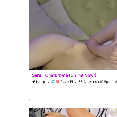
Sara
-
Chaturbate (Online Now!)
❤️ Lets play! 💦 🎯 Pussy Play [3813 tokens left] #petite 