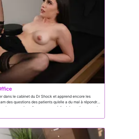
 hésite un instant, incertain de s’impliquer, mais la
te la décision beaucoup plus facile pour lui.
ffice
er dans le cabinet du Dr Shock et apprend encore les
am des questions des patients qu’elle a du mal à répondre,
 qui se passe lors d’un examen médical de routine, ce qui
 lui posent souvent des questions à ce sujet. Daisy explique
le n’en a jamais eu elle-même. Voyant une opportunité de lui
ose de lui montrer un examen physique standard afin
. Bien qu’elle soit nerveuse au début, Daisy accepte alors
pes de l’examen. Au fur et à mesure de l’examen, la situation