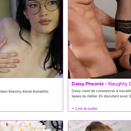
partenaire habituel n’est pas là. Juan
confiance audacieuse de Lola rend vi
Daisy Pheonix
-
Naughty O
Daisy vient de commencer à travaill
#teen #skinny #anal #smalltits
bases du métier. En discutant avec S
elle admet ne pas vraiment savoir ce
le surprend, surtout que les patients
qu’elle n’a que dix-neuf ans et qu’el
montrer de première main, Sam prop
qu’elle comprenne mieux le processus
qu’il lui explique les différentes éta