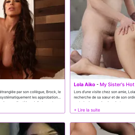
Lola Aiko
-
My Sister's Hot
 étranglée par son collègue, Brock, le
Lors d’une visite chez son amie, Lol
nt systématiquement les approbations
recherche de sa sœur et de son ordinat
 Koda une clientèle qui diminue et une
en train de prendre des photos provoc
da décide de rendre visite à Brock et
sa sœur revienne, mais Juan remarque 
 un marché désespéré et intime pour
raison des photos. Quand il suggère e
vendent des photos en ligne, Lola ess
compris. Réfléchissant rapidement, 
opportunité en lui demandant s’il po