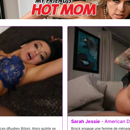
Sarah Jessie
-
American 
s d’Audrey Bitoni. Alors qu’elle se
Brock engage une femme de ménage p