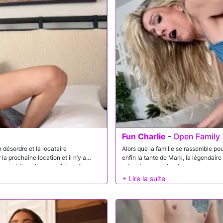
Fun Charlie
-
Open Family
 désordre et la locataire
Alors que la famille se rassemble po
a prochaine location et il n’y a
enfin la tante de Mark, la légendair
 qu’elle puisse tout faire, elle aura
mène à une confession surprenante : 
peut faire payer à cet inconnu les
maison silencieuse, ils sautent les f
raide dans sa chatte serrée.
coquine sur le plan de travail de la c