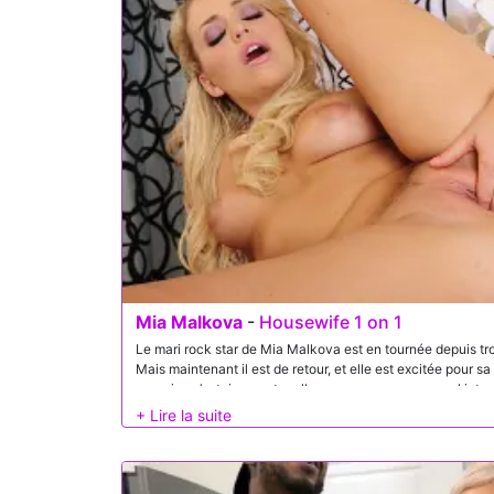
Mia Malkova
-
Housewife 1 on 1
Le mari rock star de Mia Malkova est en tournée depuis troi
Mais maintenant il est de retour, et elle est excitée pour sa
groupies n’ont rien contre elle, parce que son gros cul juteux
s’occuper de son homme travailleur et à lui faire sortir tout