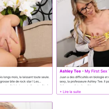
devient plus intime que prévu, et l
en quelque chose de personnel entre
Ashley Tee
-
My First Sex
s longs mois, la laissant toute seule.
Juan a des difficultés en biologie et
 grosse bite de rock star ! Les
sexy, la professeure Ashley Tee. Il pa
 est prêt à baiser, et elle est prête à
été assez distrait, qu’il le remarque 
 son sperme travailleur.
comment il va réussir le cours d’anat
une leçon pratique. Il n’arrive pas à c
professeur sexy pour réussir cette c