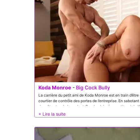
Koda Monroe
-
Big Cock Bully
La carrière du petit ami de Koda Monroe est en train d’être
courtier de contrôle des portes de l’entreprise. En sabota
de prêts et en le harcelant, Brock a laissé au petit ami de
vie amoureuse stressante. Ne voyant pas d’autre issue, Ko
de jouer la seule carte qu’elle a en s’offrant à Brock dans
assurer l’avenir de son petit ami.