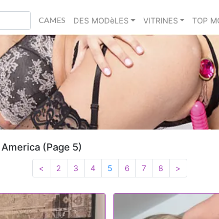
DES MODèLES
VITRINES
TOP M
CAMES
 America (Page 5)
<
2
3
4
5
6
7
8
>