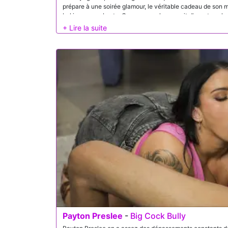
prépare à une soirée glamour, le véritable cadeau de son ma
bel inconnu robuste. Connus pour leur esprit d’aventure, le
expérience partagée. Audrey s’épanouit en se faisant man
que son mari est juste là, savourant chaque instant de la v
Payton Preslee
-
Big Cock Bully