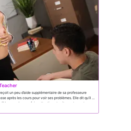
a démonstration professionnelle commence à se transformer
 eux.
 Teacher
 reçoit un peu d’aide supplémentaire de sa professeure
sse après les cours pour voir ses problèmes. Elle dit qu’il a
qu’il la regarde sans faire attention et sait exactement
omie. Elle sait qu’il apprend plus visuellement et lui donne
roire que tout ça arrive, il suffit de se faire baiser par son
lasse