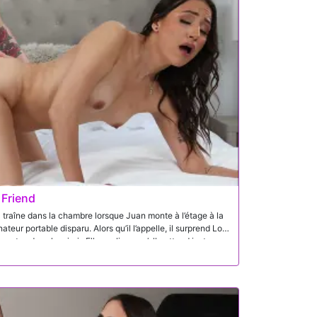
 Friend
a traîne dans la chambre lorsque Juan monte à l’étage à la
eur portable disparu. Alors qu’il l’appelle, il surprend Lola
antes dans le miroir. Elle explique qu’elle attend juste que
rapidement ce qu’elle fait et s’interroge sur la véritable
n plaisantant qu’ils sont destinés à un site où les gens
aie d’abord de nier mais se rend compte qu’il l’a déjà
elle propose de transformer ce moment gênant en
uvait l’aider à créer du nouveau contenu puisque son