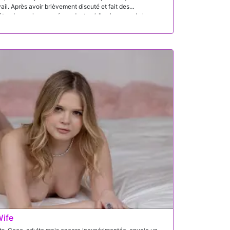
vail. Après avoir brièvement discuté et fait des
étendre sur le canapé pendant qu’elle s’occupe de la
oyer, Brock s’endort. Dans son rêve, la situation prend une
e réapparaît vêtue d’une tenue bien plus révélatrice et
e concentrer sur les corvées. Quand il lui demande de
gentiment qu’elle a autre chose à régler d’abord,
re en un fantasme séduisant.
Wife